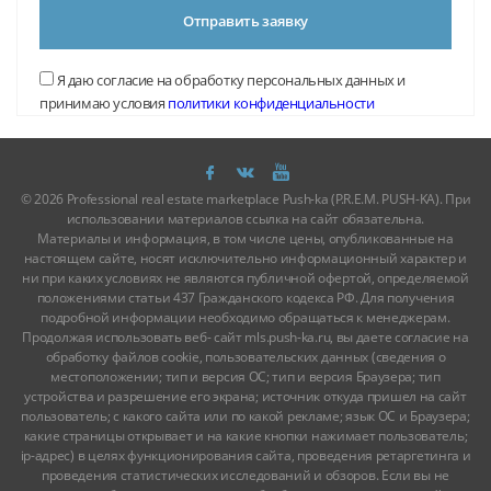
Отправить заявку
Я даю согласие на обработку персональных данных и
принимаю условия
политики конфиденциальности
© 2026 Professional real estate marketplace Push-ka (P.R.E.M. PUSH-KA). При
использовании материалов ссылка на сайт обязательна.
Материалы и информация, в том числе цены, опубликованные на
настоящем сайте, носят исключительно информационный характер и
ни при каких условиях не являются публичной офертой, определяемой
положениями статьи 437 Гражданского кодекса РФ. Для получения
подробной информации необходимо обращаться к менеджерам.
Продолжая использовать веб- сайт mls.push-ka.ru, вы даете согласие на
обработку файлов cookie, пользовательских данных (сведения о
местоположении; тип и версия ОС; тип и версия Браузера; тип
устройства и разрешение его экрана; источник откуда пришел на сайт
пользователь; с какого сайта или по какой рекламе; язык ОС и Браузера;
какие страницы открывает и на какие кнопки нажимает пользователь;
ip-адрес) в целях функционирования сайта, проведения ретаргетинга и
проведения статистических исследований и обзоров. Если вы не