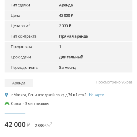
Тип сделки
Аренда
Цена
42 000 ₽
2
Цена за м
2 333 ₽
Тип контракта
Прямая аренда
Предоплата
1
Срок сдачи
Длительный
Период оплаты
За месяц
Просмотрено 96 раз
Аренда
г Москва, Ленинградский пр-кт, д 74 к 1 стр 2
· На карте
Сокол
·
3 мин пешком
42 000
₽
2
2 333
₽/м