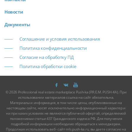
Новости
Документы
Соглашение и условия использования
Политика конфиденциальности
Согласие на обработку ПД
Политика обработки cookie
© 2026 Professional real estate marketplace Push-ka (P.R.E.M. PUSH-KA). При
использовании материалов ссылка на сайт обязательна.
Материалы и информация, в том числе цены, опубликованные на
настоящем сайте, носят исключительно информационный характер и
ни при каких условиях не являются публичной офертой, определяемой
положениями статьи 437 Гражданского кодекса РФ. Для получения
подробной информации необходимо обращаться к менеджерам.
Продолжая использовать веб- сайт mls.push-ka.ru, вы даете согласие на