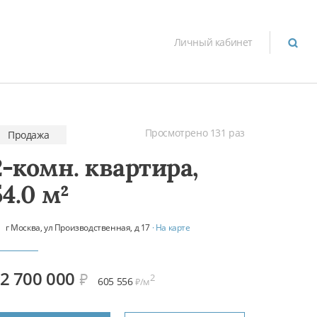
Личный кабинет
Просмотрено 131 раз
Продажа
2-комн. квартира,
54.0 м²
г Москва, ул Производственная, д 17
· На карте
2 700 000
₽
2
605 556
₽/м