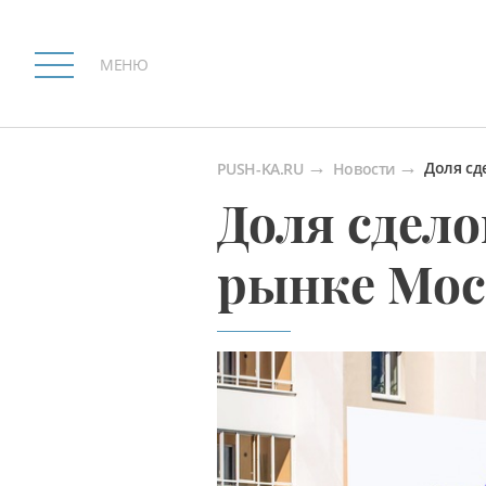
МЕНЮ
Доля сд
PUSH-KA.RU
Новости
Доля сдело
рынке Мос