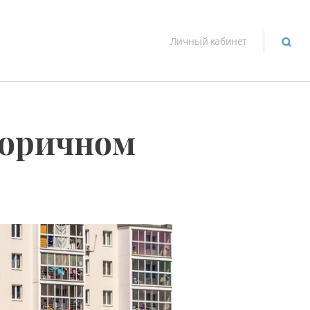
Личный кабинет
торичном