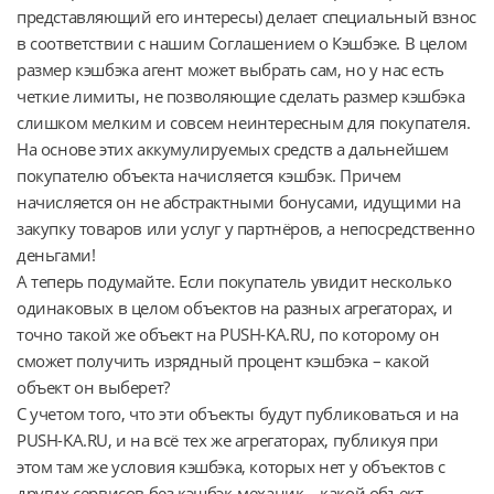
представляющий его интересы) делает специальный взнос
в соответствии с нашим Соглашением о Кэшбэке. В целом
размер кэшбэка агент может выбрать сам, но у нас есть
четкие лимиты, не позволяющие сделать размер кэшбэка
слишком мелким и совсем неинтересным для покупателя.
На основе этих аккумулируемых средств а дальнейшем
покупателю объекта начисляется кэшбэк. Причем
начисляется он не абстрактными бонусами, идущими на
закупку товаров или услуг у партнёров, а непосредственно
деньгами!
А теперь подумайте. Если покупатель увидит несколько
одинаковых в целом объектов на разных агрегаторах, и
точно такой же объект на PUSH-KA.RU, по которому он
сможет получить изрядный процент кэшбэка – какой
объект он выберет?
С учетом того, что эти объекты будут публиковаться и на
PUSH-KA.RU, и на всё тех же агрегаторах, публикуя при
этом там же условия кэшбэка, которых нет у объектов с
других сервисов без кэшбэк-механик – какой объект