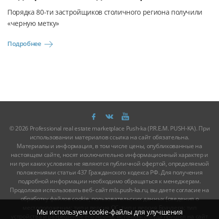
Порядка 80-ти застройщиков столичного региона получили
«черную метку»
Подробнее
© 2026 Professional real estate marketplace Push-ka (P.R.E.M. PUSH-KA). При
использовании материалов ссылка на сайт обязательна.
Материалы и информация, в том числе цены, опубликованные на
настоящем сайте, носят исключительно информационный характер и
ни при каких условиях не являются публичной офертой, определяемой
положениями статьи 437 Гражданского кодекса РФ. Для получения
подробной информации необходимо обращаться к менеджерам.
Продолжая использовать веб- сайт mls.push-ka.ru, вы даете согласие на
обработку файлов cookie, пользовательских данных (сведения о
местоположении; тип и версия ОС; тип и версия Браузера; тип
Мы используем cookie-файлы для улучшения
устройства и разрешение его экрана; источник откуда пришел на сайт