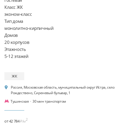
Класс ЖК

эконом-класс

Тип дома

монолитно-кирпичный

Домов

20 корпусов

Этажность

ЖК
Россия, Московская область, муниципальный округ Истра, село
Рождествено, Сиреневый бульвар, 1
Тушинская
·
30 мин транспортом
2
от 42 784
₽/м