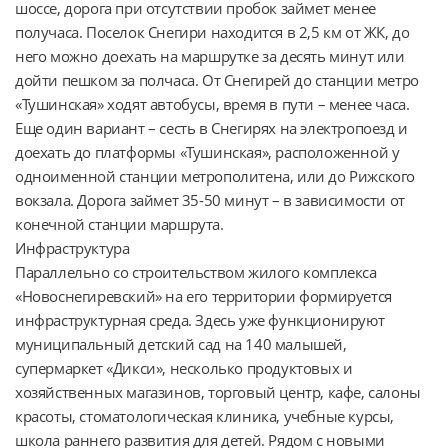
шоссе, дорога при отсутствии пробок займет менее 
получаса. Поселок Снегири находится в 2,5 км от ЖК, до 
него можно доехать на маршрутке за десять минут или 
дойти пешком за полчаса. От Снегирей до станции метро 
«Тушинская» ходят автобусы, время в пути – менее часа. 
Еще один вариант – сесть в Снегирях на электропоезд и 
доехать до платформы «Тушинская», расположенной у 
одноименной станции метрополитена, или до Рижского 
вокзала. Дорога займет 35-50 минут – в зависимости от 
конечной станции маршрута.

Инфраструктура

Параллельно со строительством жилого комплекса 
«Новоснегиревский» на его территории формируется 
инфраструктурная среда. Здесь уже функционируют 
муниципальный детский сад на 140 малышей, 
супермаркет «Дикси», несколько продуктовых и 
хозяйственных магазинов, торговый центр, кафе, салоны 
красоты, стоматологическая клиника, учебные курсы, 
школа раннего развития для детей. Рядом с новыми 