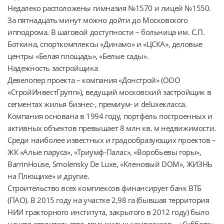
Недалеко расположены гимназия №1570 и лицей №1550. 
За пятнадцать минут можно дойти до Московского 
ипподрома. В шаговой доступности – больница им. С.П. 
Боткина, спорткомплексы «Динамо» и «ЦСКА», деловые 
центры «Белая площадь», «Белые сады».

Надежность застройщика

Девелопер проекта – компания «Донстрой» (ООО 
«СтройИнвестГрупп»), ведущий московский застройщик в 
сегментах жилья бизнес-, премиум- и deluxeкласса. 
Компания основана в 1994 году, портфель построенных и 
активных объектов превышает 8 млн кв. м недвижимости. 
Среди наиболее известных и градообразующих проектов – 
ЖК «Алые паруса», «Триумф-Палас», «Воробьевы горы», 
BarrinHouse, Smolensky De Luxe, «Кленовый DOM», ЖИЗНЬ 
на Плющихе» и другие.

Строительство всех комплексов финансирует банк ВТБ 
(ПАО). В 2015 году на участке 2,98 га (бывшая территория 
НИИ тракторного института, закрытого в 2012 году) было 
начато строительство двух жилых комплексов – «Суббота» 