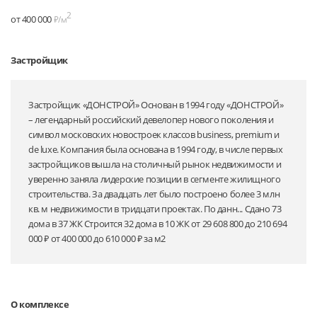
2
от 400 000
₽/м
Застройщик
Застройщик «ДОНСТРОЙ» Основан в 1994 году «ДОНСТРОЙ»
– легендарный российский девелопер нового поколения и
символ московских новостроек классов business, premium и
de luxe. Компания была основана в 1994 году, в числе первых
застройщиков вышла на столичный рынок недвижимости и
уверенно заняла лидерские позиции в сегменте жилищного
строительства. За двадцать лет было построено более 3 млн
кв. м недвижимости в тридцати проектах. По данн... Сдано 73
дома в 37 ЖК Строится 32 дома в 10 ЖК от 29 608 800 до 210 694
000 ₽ от 400 000 до 610 000 ₽ за м2
О комплексе