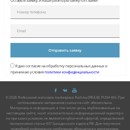
Оставьте заявку, и наши риэлторы свяжутся с вами!
Отправить заявку
Я даю согласие на обработку персональных данных и
принимаю условия
политики конфиденциальности
© 2026 Professional real estate marketplace Push-ka (P.R.E.M. PUSH-KA). При
использовании материалов ссылка на сайт обязательна.
Материалы и информация, в том числе цены, опубликованные на
настоящем сайте, носят исключительно информационный характер и
ни при каких условиях не являются публичной офертой, определяемой
положениями статьи 437 Гражданского кодекса РФ. Для получения
подробной информации необходимо обращаться к менеджерам.