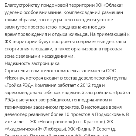
Благоустройству придомовой территории ЖК «Облака» 
уделено особое внимание. Комплекс зданий размещен 
таким образом, что внутри него находится уютное 
замкнутое пространство, предназначенное для 
времяпровождения и отдыха жильцов. На прилегающей к 
ЖК территории будут построены современные детская и 
спортивная площадки, а также организована парковая 
зона с зелеными насаждениями.

Надежность застройщика

Строительством жилого комплекса занимается ООО 
«Искона», которая входит в состав девелоперской группы 
«Тройка РЭД». Компания работает с 2012 года и 
зарекомендовала себя как надежный застройщик. «Тройка 
РЭД» выступает застройщиком, генподрядчиком и 
техническим заказчиком проектов. В настоящее время 
девелопер реализует более 10 проектов в Подмосковье. В 
их числе — ЖК «Новокрасково» (п.г.т. Красково), ЖК 
«Академический» (Люберцы), ЖК «Видный Берег» (д. 
Ермолино). Продажей квартир в ЖК «Облака» на 