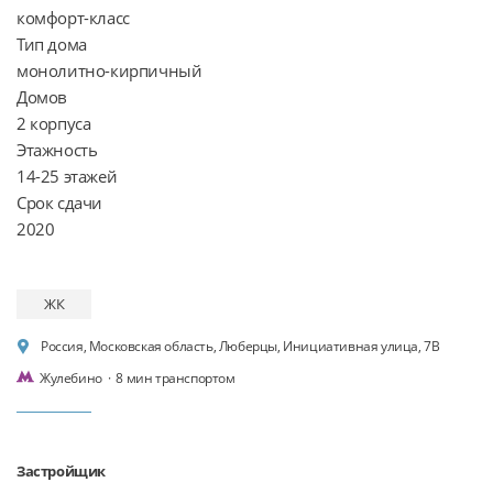
комфорт-класс

Тип дома

монолитно-кирпичный

Домов

2 корпуса

Этажность

14-25 этажей

Срок сдачи

ЖК
Россия, Московская область, Люберцы, Инициативная улица, 7В
Жулебино
·
8 мин транспортом
Застройщик