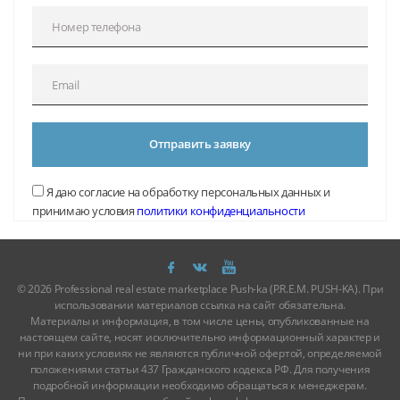
Отправить заявку
Я даю согласие на обработку персональных данных и
принимаю условия
политики конфиденциальности
© 2026 Professional real estate marketplace Push-ka (P.R.E.M. PUSH-KA). При
использовании материалов ссылка на сайт обязательна.
Материалы и информация, в том числе цены, опубликованные на
настоящем сайте, носят исключительно информационный характер и
ни при каких условиях не являются публичной офертой, определяемой
положениями статьи 437 Гражданского кодекса РФ. Для получения
подробной информации необходимо обращаться к менеджерам.