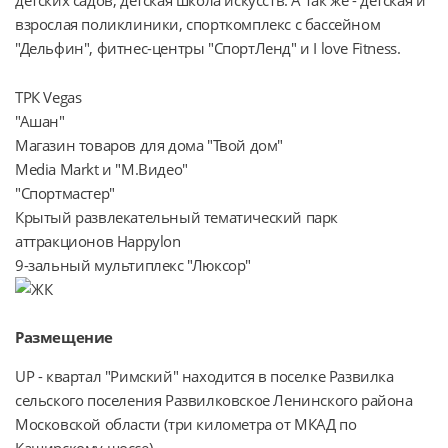
детских садов, детская школа искусств. А так же - детская и 
взрослая поликлиники, спорткомплекс с бассейном 
"Дельфин", фитнес-центры "СпортЛенд" и I love Fitness.
ТРК Vegas
"Ашан"
Магазин товаров для дома "Твой дом"
Media Markt и "М.Видео"
"Спортмастер"
Крытый развлекательный тематический парк
аттракционов Happylon
9-зальный мультиплекс "Люксор"
Размещение
UP - квартал "Римский" находится в поселке Развилка 
сельского поселения Развилковское Ленинского района 
Московской области (три километра от МКАД по 
Каширскому шоссе).