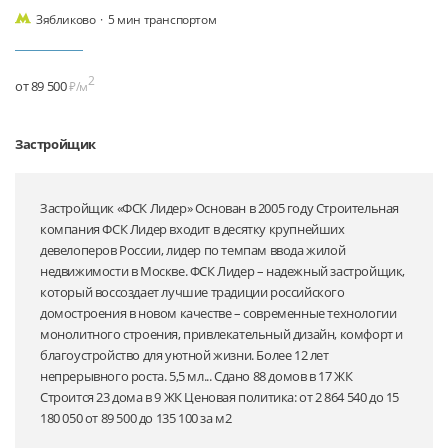
Зябликово
·
5 мин транспортом
2
от 89 500
₽/м
Застройщик
Застройщик «ФСК Лидер» Основан в 2005 году Строительная
компания ФСК Лидер входит в десятку крупнейших
девелоперов России, лидер по темпам ввода жилой
недвижимости в Москве. ФСК Лидер – надежный застройщик,
который воссоздает лучшие традиции российского
домостроения в новом качестве – современные технологии
монолитного строения, привлекательный дизайн, комфорт и
благоустройство для уютной жизни. Более 12 лет
непрерывного роста. 5,5 мл... Сдано 88 домов в 17 ЖК
Строится 23 дома в 9 ЖК Ценовая политика: от 2 864 540 до 15
180 050 от 89 500 до 135 100 за м2