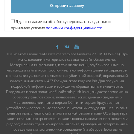
Отправить заявку
Я даю согласие на обработку персональных данных и
принимаю условия
политики конфиденциальности
© 2026 Professional real estate marketplace Push-ka (P.R.E.M. PUSH-KA). При
использовании материалов ссылка на сайт обязательна.
Материалы и информация, в том числе цены, опубликованные на
настоящем сайте, носят исключительно информационный характер и
ни при каких условиях не являются публичной офертой, определяемой
положениями статьи 437 Гражданского кодекса РФ. Для получения
подробной информации необходимо обращаться к менеджерам.
Продолжая использовать веб- сайт mls.push-ka.ru, вы даете согласие на
обработку файлов cookie, пользовательских данных (сведения о
местоположении; тип и версия ОС; тип и версия Браузера; тип
устройства и разрешение его экрана; источник откуда пришел на сайт
пользователь; с какого сайта или по какой рекламе; язык ОС и Браузера;
какие страницы открывает и на какие кнопки нажимает пользователь;
ip-адрес) в целях функционирования сайта, проведения ретаргетинга и
проведения статистических исследований и обзоров. Если вы не