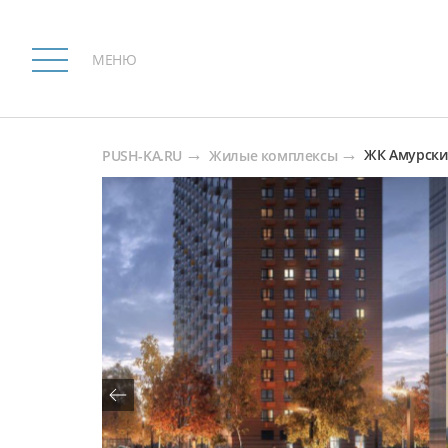
МЕНЮ
ЖК Амурски
PUSH-KA.RU
Жилые комплексы