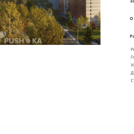
З
О
Р
Р
Г
У
Д
С