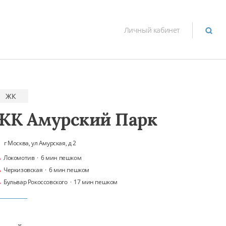
Личный кабинет
ЖК
ЖК Амурский Парк
г Москва, ул Амурская, д 2
Локомотив
·
6 мин пешком
Черкизовская
·
6 мин пешком
Бульвар Рокоссовского
·
17 мин пешком