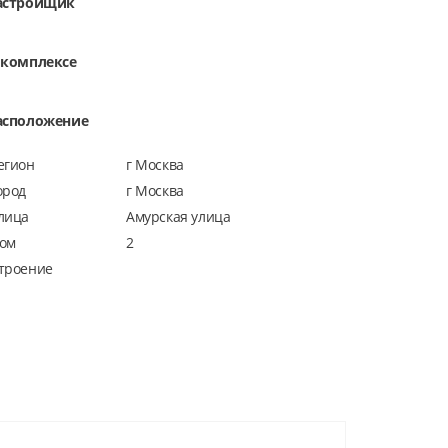
астройщик
 комплексе
асположение
егион
г Москва
ород
г Москва
лица
Амурская улица
ом
2
троение