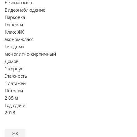
Безопасность

Видеонаблюдение

Парковка

Гостевая

Класс ЖК

эконом-класс

Тип дома

монолитно-кирпичный

Домов

1 корпус

Этажность

17 этажей

Потолки

2,85 м

Год сдачи

ЖК