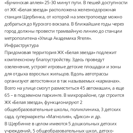
«Бунинская аллея» 25-30 минут пути. В пешей доступности 
от ЖК «Белая звезда» расположена железнодорожная 
станция Щербинка, от которой на электропоезде можно 
добраться до Курского вокзала. В ближайшие годы через 
город должны провести трамвайную линию до станции 
метрополитена «Улица Академика Ягеля».

Инфраструктура

Придомовая территория ЖК «Белая звезда» подлежит 
комплексному благоустройству. Здесь проведут 
озеленение, устроят игровые детские площадки и зоны 
для отдыха взрослых жильцов. Вдоль автотрассы 
организуют автостоянки в так называемых «карманах». 
Всего на улице смогут разместиться 45 автомашин, а еще 
65 – в подземном паркинге. В микрорайоне, где строится 
ЖК «Белая звезда», функционируют 2 
общеобразовательные школы, поликлиника, 3 детских 
сада, супермаркеты «Магнолия», «Дикси» и др.

В Щербинке в целом имеются 5 дошкольных детских 
учреждений, 5 общеобразовательных школ, детско-