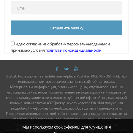
Отправить заявку
Я даю согласие на обработку персональных данных и
принимаю условия
политики конфиденциальности
© 2026 Professional real estate marketplace Push-ka (P.R.E.M. PUSH-KA). При
использовании материалов ссылка на сайт обязательна.
Материалы и информация, в том числе цены, опубликованные на
настоящем сайте, носят исключительно информационный характер и
ни при каких условиях не являются публичной офертой, определяемой
положениями статьи 437 Гражданского кодекса РФ. Для получения
подробной информации необходимо обращаться к менеджерам.
Продолжая использовать веб- сайт mls.push-ka.ru, вы даете согласие на
обработку файлов cookie, пользовательских данных (сведения о
местоположении; тип и версия ОС; тип и версия Браузера; тип
Мы используем cookie-файлы для улучшения
устройства и разрешение его экрана; источник откуда пришел на сайт