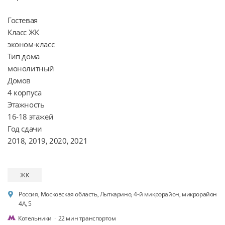
Гостевая

Класс ЖК

эконом-класс

Тип дома

монолитный

Домов

4 корпуса

Этажность

16-18 этажей

Год сдачи

ЖК
Россия, Московская область, Лыткарино, 4-й микрорайон, микрорайон
4А, 5
Котельники
·
22 мин транспортом