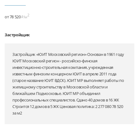
2
от 78 520
₽/м
Застройщик
Застройщик «ЮИТ Московский регион» Основан в 1961 году
ЮИТ Московский регион - российско-финская
инвестиционно-строительная компания, учрежденная
известным финским концерном ЮИТ в апреле 2011 года
(старое название ЮИТ ВДСК). ЮИТ МР выполняет работы по
жилищному строительству в Московской области и
ближайшем Подмосковье. ЮИТ МР объединил
профессиональных специалистов. Сдано 40 домов в 16 ЖК
Строится 12 домов в 5 ЖК Ценовая политика: 2 277 080 78 520
за м2