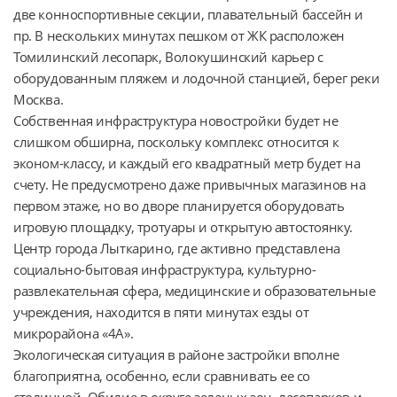
две конноспортивные секции, плавательный бассейн и 
пр. В нескольких минутах пешком от ЖК расположен 
Томилинский лесопарк, Волокушинский карьер с 
оборудованным пляжем и лодочной станцией, берег реки 
Москва.

Собственная инфраструктура новостройки будет не 
слишком обширна, поскольку комплекс относится к 
эконом-классу, и каждый его квадратный метр будет на 
счету. Не предусмотрено даже привычных магазинов на 
первом этаже, но во дворе планируется оборудовать 
игровую площадку, тротуары и открытую автостоянку.

Центр города Лыткарино, где активно представлена 
социально-бытовая инфраструктура, культурно-
развлекательная сфера, медицинские и образовательные 
учреждения, находится в пяти минутах езды от 
микрорайона «4А».

Экологическая ситуация в районе застройки вполне 
благоприятна, особенно, если сравнивать ее со 
столичной. Обилие в округе зеленых зон, лесопарков и 