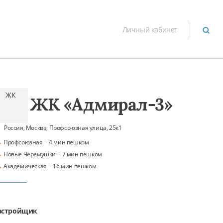
Личный кабинет
ЖК
ЖК «Адмирал-3»
Россия, Москва, Профсоюзная улица, 25к1
Профсоюзная
·
4 мин пешком
Новые Черемушки
·
7 мин пешком
Академическая
·
16 мин пешком
астройщик