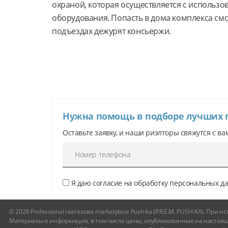
охраной, которая осуществляется с использо
оборудования. Попасть в дома комплекса смогу
подъездах дежурят консьержи.
Нужна помощь в подборе лучших
Оставьте заявку, и наши риэлторы свяжутся с ва
Я даю согласие на обработку персональных 
© 2026 Professional real estate marketplace Push-ka (P.R.E.M. PUSH-KA). Пр
Материалы и информация, в том числе цены, опубликованные на настоящ