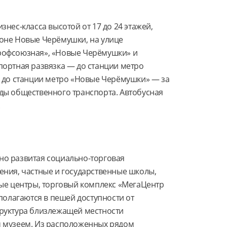
нес-класса высотой от 17 до 24 этажей, 
оне Новые Черёмушки, на улице 
рофсоюзная», «Новые Черёмушки» и 
ортная развязка — до станции метро 
 до станции метро «Новые Черёмушки» — за 
виды общественного транспорта. Автобусная 
.
о развитая социально-торговая 
ния, частные и государственные школы, 
ые центры, торговый комплекс «МегаЦентр 
полагаются в пешей доступности от 
руктура близлежащей местности 
 музеем. Из расположенных рядом 