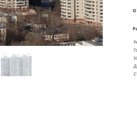
О
Р
Р
Г
У
Д
С