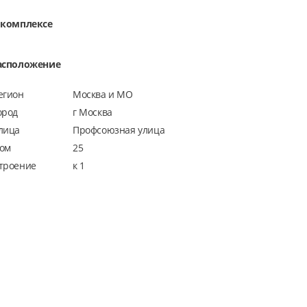
 комплексе
асположение
егион
Москва и МО
ород
г Москва
лица
Профсоюзная улица
ом
25
троение
к 1