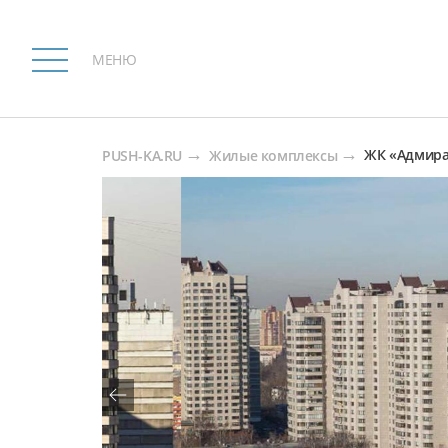
МЕНЮ
ЖК «Адмира
PUSH-KA.RU
Жилые комплексы