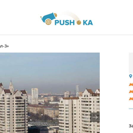
л-3»
З