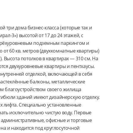
 три дома бизнес-класса (которые так и 
ал-3») высотой от 17 до 24 этажей, с 
трёхуровневым подземным паркингом и 
т 60 кв. метров (двухкомнатные квартиры) 
. Высота потолков в квартирах — 310 см. На 
ся двухуровневые квартиры и пентхаусы. 
нутренней отделкой, включающей в себя 
астеклённые балконы, металлические 
им благоустройством своего жилища 
тибюли зданий имеют дизайнерскую отделку. 
х лифта. Специально установленные 
ать исключительно чистую воду. Первые 
административные, офисные и торговые 
а и находится под круглосуточной 