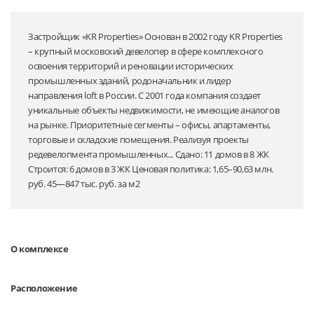
Застройщик «KR Properties» Основан в 2002 году KR Properties
– крупный московский девелопер в сфере комплексного
освоения территорий и реновации исторических
промышленных зданий, родоначальник и лидер
направления loft в России. С 2001 года компания создает
уникальные объекты недвижимости, не имеющие аналогов
на рынке. Приоритетные сегменты – офисы, апартаменты,
торговые и складские помещения. Реализуя проекты
редевелопмента промышленных... Сдано: 11 домов в 8 ЖК
Строится: 6 домов в 3 ЖК Ценовая политика: 1,65–90,63 млн.
руб. 45—847 тыс. руб. за м2
О комплексе
Расположение