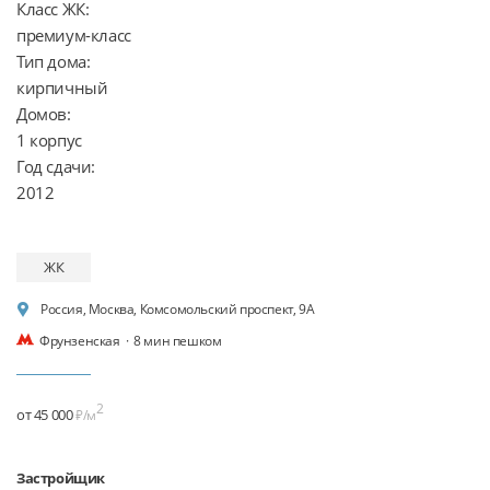
Класс ЖК:

премиум-класс

Тип дома:

кирпичный

Домов:

1 корпус

Год сдачи:

2012
ЖК
Россия, Москва, Комсомольский проспект, 9А
Фрунзенская
·
8 мин пешком
2
от 45 000
₽/м
Застройщик