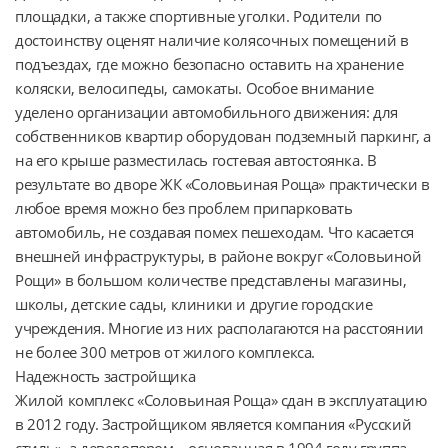
площадки, а также спортивные уголки. Родители по 
достоинству оценят наличие колясочных помещений в 
подъездах, где можно безопасно оставить на хранение 
коляски, велосипеды, самокаты. Особое внимание 
уделено организации автомобильного движения: для 
собственников квартир оборудован подземный паркинг, а 
на его крыше разместилась гостевая автостоянка. В 
результате во дворе ЖК «Соловьиная Роща» практически в 
любое время можно без проблем припарковать 
автомобиль, не создавая помех пешеходам. Что касается 
внешней инфраструктуры, в районе вокруг «Соловьиной 
Рощи» в большом количестве представлены магазины, 
школы, детские сады, клиники и другие городские 
учреждения. Многие из них располагаются на расстоянии 
не более 300 метров от жилого комплекса.

Надежность застройщика

Жилой комплекс «Соловьиная Роща» сдан в эксплуатацию 
в 2012 году. Застройщиком является компания «Русский 
стиль», а девелопером – основанная в 1994 году группа 