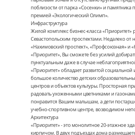
поблизости от парка «Сосенки» и памятника 
премией «Экологический Олимп».

Инфраструктура

Жилой комплекс бизнес-класса «Приоритет» 
Севастопольским проспектами. Недалеко от н
«Нахимовский проспект», «Профсоюзная» и «Н
«Приоритет», Вы сможете без усилий добирать
пунктуальным даже в случае неблагоприятной
«Приоритет» обладает развитой социальной и
большое количество детских образовательных
центров и объектов культуры. Просторная пр
радовать ухоженными цветниками и газонами
понравится Вашим малышам, а дети постарше 
учебно-спортивном центре, возводимом непо
Архитектура

«Приоритет» - это монолитное 20-этажное зд
кирпичом. В двух подъездах дома размещаетс