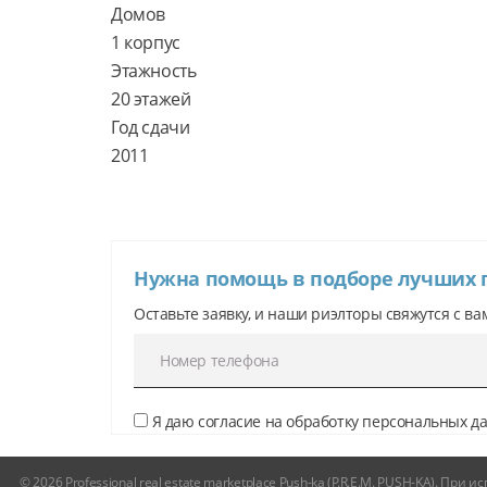
Домов

1 корпус

Этажность

20 этажей

Год сдачи

Нужна помощь в подборе лучших
Оставьте заявку, и наши риэлторы свяжутся с ва
Я даю согласие на обработку персональных 
© 2026 Professional real estate marketplace Push-ka (P.R.E.M. PUSH-KA). Пр