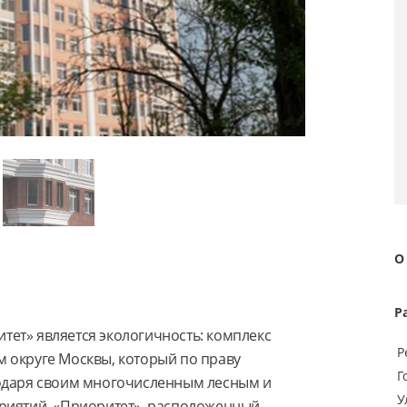
О
Р
ет» является экологичность: комплекс 
Р
 округе Москвы, который по праву 
Г
одаря своим многочисленным лесным и 
У
риятий. «Приоритет», расположенный 