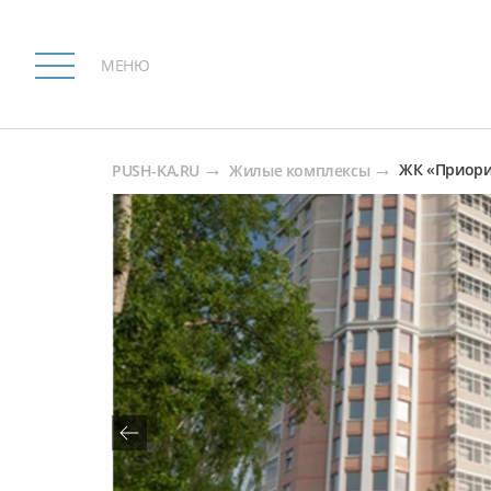
МЕНЮ
ЖК «Приори
PUSH-KA.RU
Жилые комплексы