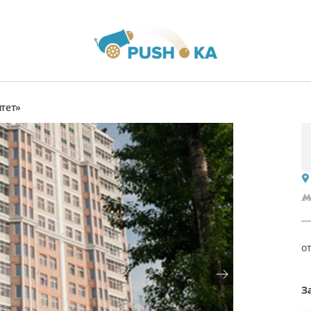
тет»
о
З