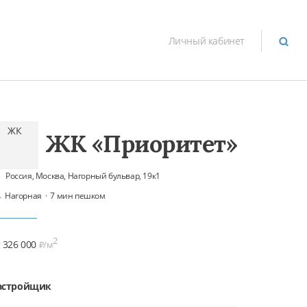
Личный кабинет
ЖК
ЖК «Приоритет»
Россия, Москва, Нагорный бульвар, 19к1
Нагорная
·
7 мин пешком
2
т 326 000
₽/м
астройщик