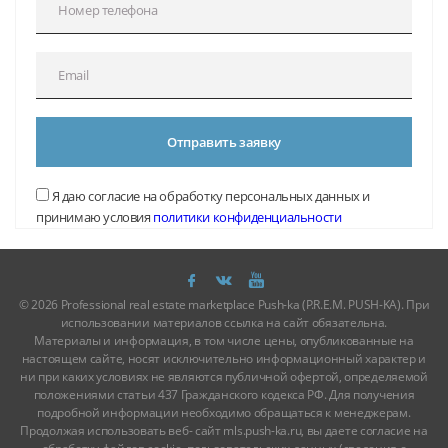
Отправить заявку
Я даю согласие на обработку персональных данных и
принимаю условия
политики конфиденциальности
© 2026 Professional real estate marketplace Push-ka (P.R.E.M. PUSH-KA). При
использовании материалов ссылка на сайт обязательна.
Материалы и информация, в том числе цены, опубликованные на
настоящем сайте, носят исключительно информационный характер и
ни при каких условиях не являются публичной офертой, определяемой
положениями статьи 437 Гражданского кодекса РФ. Для получения
подробной информации необходимо обращаться к менеджерам.
Продолжая использовать веб- сайт mls.push-ka.ru, вы даете согласие на