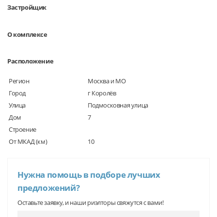
Застройщик
О комплексе
Расположение
Регион
Москва и МО
Город
г Королёв
Улица
Подмосковная улица
Дом
7
Строение
От МКАД (км)
10
Нужна помощь в подборе лучших
предложений?
Оставьте заявку, и наши риэлторы свяжутся с вами!